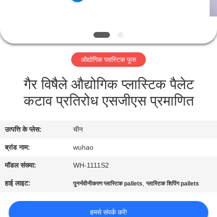
गुणवत्ता
नियंत्रण
संपर्क
औद्योगिक प्लास्टिक फूस
करें
गैर विषैले औद्योगिक प्लास्टिक पैलेट
कटाव प्रतिरोध एसजीएस प्रमाणित
एक
उद्धरण
उत्पत्ति के प्लेस:
चीन
की
ब्रांड नाम:
wuhao
विनती
करे
मॉडल संख्या:
WH-1111S2
हाई लाइट:
,
पुनर्नवीनीकरण प्लास्टिक pallets
प्लास्टिक शिपिंग pallets
साइटमैप
हमसे संपर्क करें!