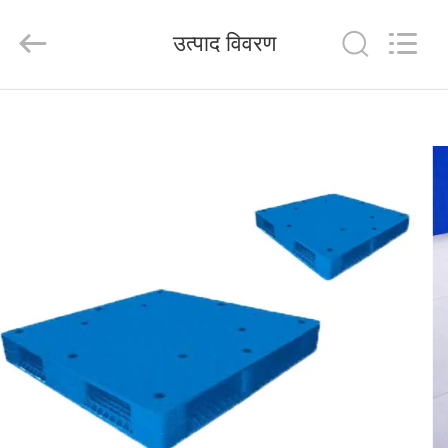
Wuhao
Industry
&
उत्पाद विवरण
Trade
Co.,
Ltd..
All
Rights
घर
Reserved.
उत्पाद
हमारे
बारे
में
कारखाना
भ्रमण