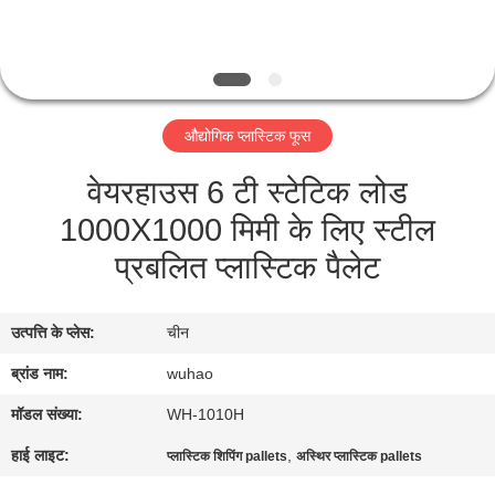
गुणवत्ता
नियंत्रण
संपर्क
औद्योगिक प्लास्टिक फूस
करें
वेयरहाउस 6 टी स्टेटिक लोड
1000X1000 मिमी के लिए स्टील
एक
प्रबलित प्लास्टिक पैलेट
उद्धरण
की
उत्पत्ति के प्लेस:
चीन
विनती
ब्रांड नाम:
wuhao
करे
मॉडल संख्या:
WH-1010H
साइटमैप
हाई लाइट:
,
प्लास्टिक शिपिंग pallets
अस्थिर प्लास्टिक pallets