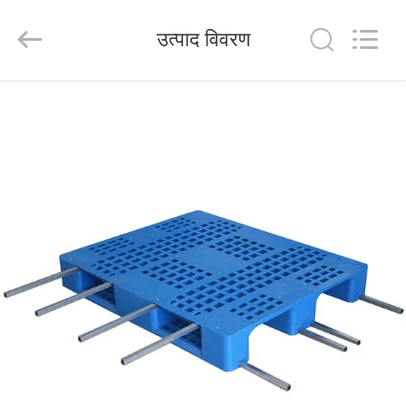
Wuhao
Industry
&
उत्पाद विवरण
Trade
Co.,
Ltd..
All
Rights
घर
Reserved.
उत्पाद
हमारे
बारे
में
कारखाना
भ्रमण