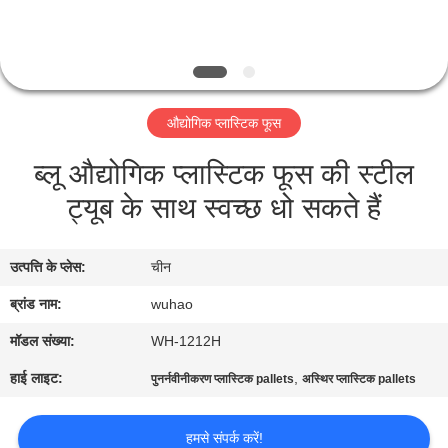
गुणवत्ता
नियंत्रण
संपर्क
औद्योगिक प्लास्टिक फूस
करें
ब्लू औद्योगिक प्लास्टिक फूस की स्टील
ट्यूब के साथ स्वच्छ धो सकते हैं
एक
उद्धरण
उत्पत्ति के प्लेस:
चीन
की
ब्रांड नाम:
wuhao
विनती
करे
मॉडल संख्या:
WH-1212H
हाई लाइट:
,
पुनर्नवीनीकरण प्लास्टिक pallets
अस्थिर प्लास्टिक pallets
साइटमैप
हमसे संपर्क करें!