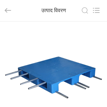
Wuhao
Industry
&
उत्पाद विवरण
Trade
Co.,
Ltd..
All
Rights
घर
Reserved.
उत्पाद
हमारे
बारे
में
कारखाना
भ्रमण