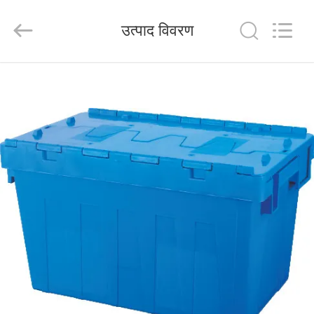
Wuhao
Industry
&
उत्पाद विवरण
Trade
Co.,
Ltd..
All
Rights
घर
Reserved.
उत्पाद
हमारे
बारे
में
कारखाना
भ्रमण