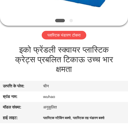
गुणवत्ता
नियंत्रण
संपर्क
प्लास्टिक भंडारण टोकरा
करें
इको फ्रेंडली स्क्वायर प्लास्टिक
क्रेट्स प्रबलित टिकाऊ उच्च भार
एक
क्षमता
उद्धरण
की
उत्पत्ति के प्लेस:
चीन
विनती
ब्रांड नाम:
wuhao
करे
मॉडल संख्या:
अनुकूलित
साइटमैप
हाई लाइट:
,
प्लास्टिक स्टैकिंग बक्से
प्लास्टिक तह भंडारण बक्से