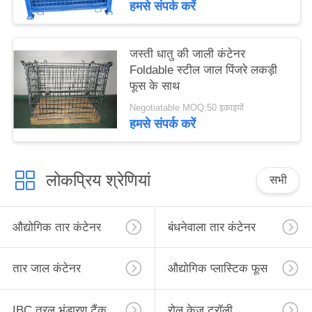
हमसे संपर्क करें
जस्ती धातु की जाली कंटेनर
Foldable स्टील जाल पिंजरे लकड़ी
फूस के साथ
Negotiatable MOQ:50 इकाइयों
हमसे संपर्क करें
लोकप्रिय श्रेणियां
सभी
औद्योगिक तार कंटेनर
बंधनेवाला तार कंटेनर
तार जाल कंटेनर
औद्योगिक प्लास्टिक फूस
IBC तरल भंडारण टैंक
रोल केज ट्रॉली