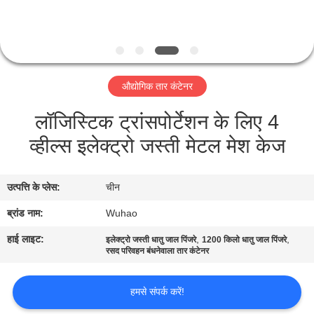
गुणवत्ता
नियंत्रण
संपर्क
औद्योगिक तार कंटेनर
करें
लॉजिस्टिक ट्रांसपोर्टेशन के लिए 4
व्हील्स इलेक्ट्रो जस्ती मेटल मेश केज
एक
उद्धरण
उत्पत्ति के प्लेस:
चीन
की
ब्रांड नाम:
Wuhao
विनती
करे
हाई लाइट:
,
,
इलेक्ट्रो जस्ती धातु जाल पिंजरे
1200 किलो धातु जाल पिंजरे
रसद परिवहन बंधनेवाला तार कंटेनर
साइटमैप
हमसे संपर्क करें!