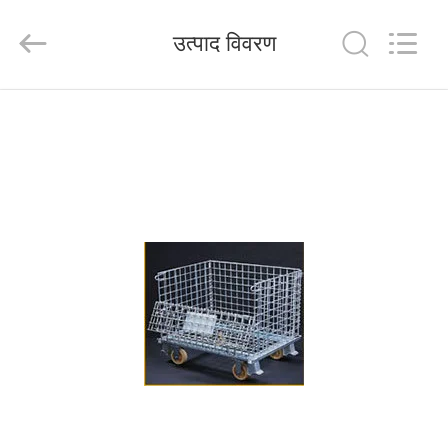
Wuhao
Industry
&
उत्पाद विवरण
Trade
Co.,
Ltd..
All
Rights
घर
Reserved.
उत्पाद
हमारे
बारे
में
कारखाना
भ्रमण